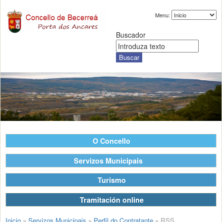
Menu:
Buscador
O Concello
Servizos Municipais
Turismo
Tramitación online
Inicio
»
Servizos Municipais
»
Perfil do Contratante
»
RSS