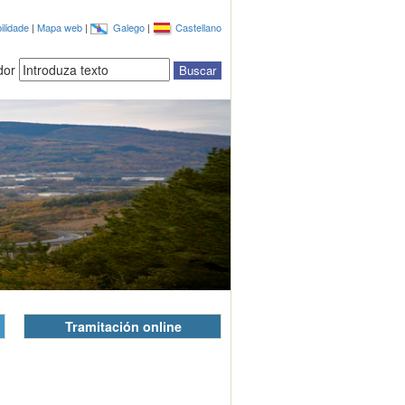
ilidade
|
Mapa web
|
Galego
|
Castellano
dor
Tramitación online