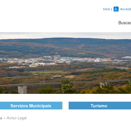
Inicio
|
Accesib
Busca
Servizos Municipais
Turismo
as
»
Aviso Legal