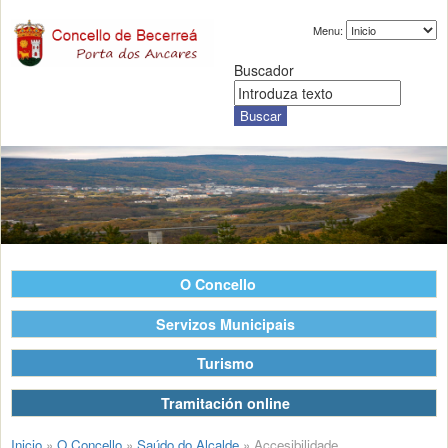
Menu:
Buscador
O Concello
Servizos Municipais
Turismo
Tramitación online
Inicio
»
O Concello
»
Saúdo do Alcalde
»
Accesibilidade