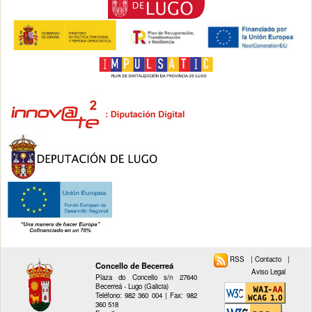
RSS
|
Contacto
|
Concello de Becerreá
Aviso Legal
Plaza do Concello s/n 27640
Becerreá - Lugo (Galicia)
Teléfono: 982 360 004 | Fax: 982
360 518