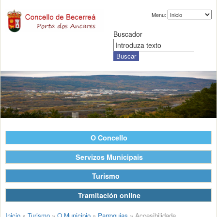
Menu:
Buscador
O Concello
Servizos Municipais
Turismo
Tramitación online
Inicio
»
Turismo
»
O Municipio
»
Parroquias
»
Accesibilidade