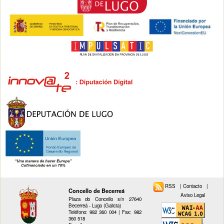
RSS
|
Contacto
|
Concello de Becerreá
Aviso Legal
Plaza do Concello s/n 27640
Becerreá - Lugo (Galicia)
Teléfono: 982 360 004 | Fax: 982
360 518