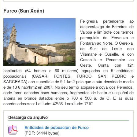
Furco (San Xoán)
Feligresía pertencente ao
arciprestazgo de Ferreiros de
Valboa e limítrofe cos termos
parroquiais de Fervenza e
Fontarán ao Norte, O Cereixal
ao Sur, ao Leste con
Vilamane e Ouselle, e con
Cascallá e Penamaior ao
Oeste. Conta con 124
habitantes (64 homes e 60 mulleres) agrupados en 5 entidades
poboacionais (CASAR, FONTES, FURCO, SAN PEDRO e
SARCEADA) con superficie de 9,1 km2 polo que a súa densidade media
é de 13´6 hab/km2 en 2007. No seu termo atópase a cova dos Penedos,
onde foron achados ósos humanos, fragmentos de hasta e un puñal de
antena en bronce datados entre o 700 e 500 a. de C. E as súas
coordenadas son: Latitude: 42º53' Lonxitude: 7º10'
Descarga do arquivo
Entidades de poboación de Furco
(PDF: 34444 bytes)