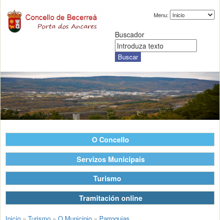
Menu:
Buscador
O Concello
Servizos Municipais
Turismo
Tramitación online
Inicio
»
Turismo
»
O Municipio
»
Parroquias