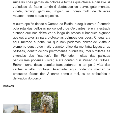
Ancares coas gamas de colores e formas que ofrece a paisaxe. A
variedade de fauna tamén é destacada co cervo, gato montés,
xineta, teixugo, garduña, urogalo, así como multitude de aves
rapaces, entre outras especies.
A outra opción dende a Campa da Braña, é seguir cara a Piornedo
pola rota das pallozas no concello de Cervantes; é unha estrada
sinuosa que nos deixa ver ó longo de prados e bosques algunha
que outra alvariza para protexe-las colmeas dos osos. Chegar ata
aquí merece a pena, xa que non podemos deixar de visita-lo
elemento construído máis característico da montaña luguesa: as
pallozas, construccións prerromanas circulares, moi similares ás
vivendas dos "castros". En Piornedo, moitas das pallozas
particulares pódense visitar, e ata contan cun Museo da Palloza.
Entrar nunha delas permite transportarse no tempo á vida das
xentes a alta montaña. Asemade, aquí podemos mercar os
productos típicos dos Ancares coma o mel, ou os embutidos e
derivados do porco.
Imáxes