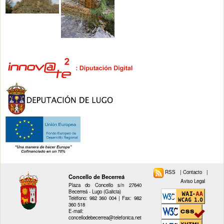
RSS
|
Contacto
|
Concello de Becerreá
Aviso Legal
Plaza do Concello s/n 27640
Becerreá - Lugo (Galicia)
Teléfono: 982 360 004 | Fax: 982
360 518
E-mail:
concellodebecerrea@telefonica.net