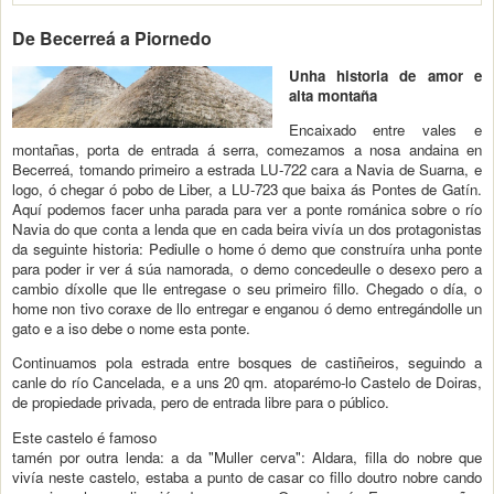
De Becerreá a Piornedo
Unha historia de amor e
alta montaña
Encaixado entre vales e
montañas, porta de entrada á serra, comezamos a nosa andaina en
Becerreá, tomando primeiro a estrada LU-722 cara a Navia de Suarna, e
logo, ó chegar ó pobo de Liber, a LU-723 que baixa ás Pontes de Gatín.
Aquí podemos facer unha parada para ver a ponte románica sobre o río
Navia do que conta a lenda que en cada beira vivía un dos protagonistas
da seguinte historia: Pediulle o home ó demo que construíra unha ponte
para poder ir ver á súa namorada, o demo concedeulle o desexo pero a
cambio díxolle que lle entregase o seu primeiro fillo. Chegado o día, o
home non tivo coraxe de llo entregar e enganou ó demo entregándolle un
gato e a iso debe o nome esta ponte.
Continuamos pola estrada entre bosques de castiñeiros, seguindo a
canle do río Cancelada, e a uns 20 qm. atoparémo-lo Castelo de Doiras,
de propiedade privada, pero de entrada libre para o público.
Este castelo é famoso
tamén por outra lenda: a da "Muller cerva": Aldara, filla do nobre que
vivía neste castelo, estaba a punto de casar co fillo doutro nobre cando