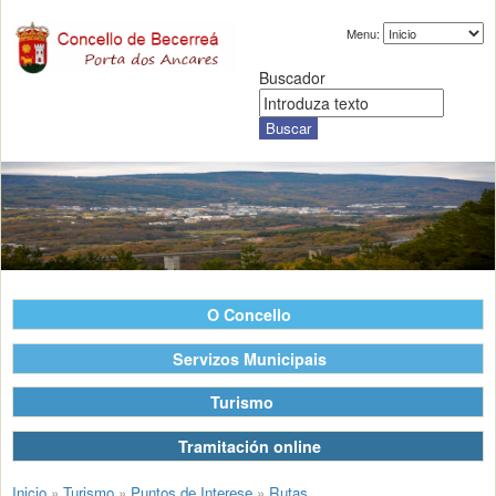
Menu:
Buscador
O Concello
Servizos Municipais
Turismo
Tramitación online
Inicio
»
Turismo
»
Puntos de Interese
»
Rutas