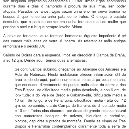
sen ningunha explicación desapareceu. O seu irmán Egas acompañou
durante días e días ó namorado á procura da súa irmá, sen poder
atopala. Pasados os anos, Egas cazou unha enorme cerva branca no
bosque á que lle cortou unha pata como trofeo. Ó chegar ó castelo
descubriu que a pata se convertera nunha fermosa man de muller que
portaba o anel e rubí que sempre levaba Aldara.
A orixe da fortaleza, cuxa torre da homenaxe érguese impoñente ó pé
das cumes máis altas da serra, é incerta. As referencias máis antigas
remóntanse ó século XV.
Saíndo de Doiras cara á esquerda, imos en dirección á Campa da Braña,
a só 12 qm. Dende aquí, temos dúas alternativas:
Se continuamos subindo, chegamos ao Albergue dos Ancares e á
Aula de Natureza. Nesta instalación ofrecen información útil da
área e, dende aquí, parten numerosas rotas a pé pola montaña,
que conducen directamente ós puntos máis altos da serra: a dos
Tres Bispos, de dificultade media polos desniveis, e con 6 qm. de
lonxitude; a do Vale de Brego e Cabanavella, dificultade media e
10 qm. de longo; a de Penarrubia, dificultade media - alta con 12
qm. de percorrido, e a de Campa de Barreiro, de dificultade media
e 10 qm. Todas elas discorren por áreas de grande riqueza natural
con numerosos bosques de acivros, bidueiros e carballos,
piornos, capudres e prados de montaña. Dende as cimas de Tres
Bispos e Penarrubia contemplamos claramente toda a serra de