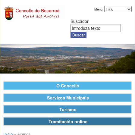
Menu:
Buscador
O Concello
Servizos Municipais
Turismo
Tramitación online
Inicio
»
Axenda